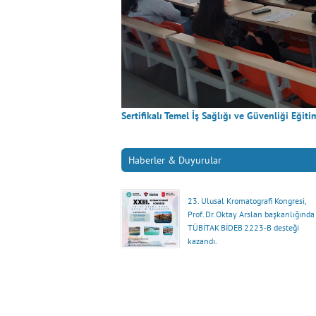
Sertifikalı Temel İş Sağlığı ve Güvenliği Eğit
Haberler & Duyurular
23. Ulusal Kromatografi Kongresi,
Prof. Dr. Oktay Arslan başkanlığında
TÜBİTAK BİDEB 2223‑B desteği
kazandı.