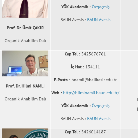
YÖK Akademik :
Özgeçmiş
BAUN Avesis :
BAUN Avesis
Prof. Dr. Ümit ÇAKIR
Organik Anabilim Dalı
Cep Tel :
5425676761
İç Hat :
134111
E-Posta :
hnamli@balikesir.edu.tr
Prof. Dr. Hilmi NAMLI
Web :
http://hilminamli.baun.edu.tr/
Organik Anabilim Dalı
YÖK Akademik :
Özgeçmiş
BAUN Avesis :
BAUN Avesis
Cep Tel :
5426014187