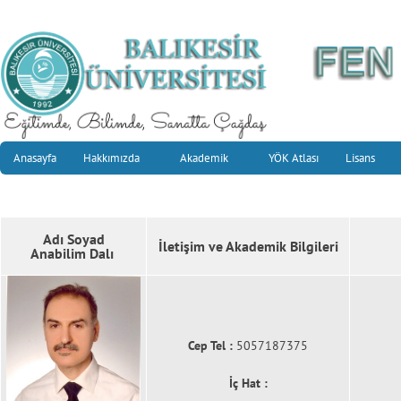
Anasayfa
Hakkımızda
Akademik
YÖK Atlası
Lisans
Adı Soyad
İletişim ve Akademik Bilgileri
Anabilim Dalı
Cep Tel :
5057187375
İç Hat :