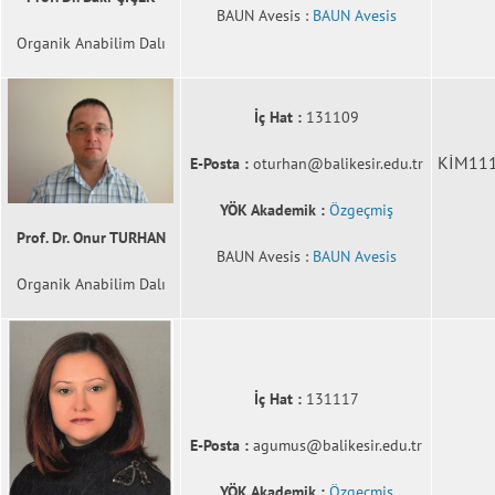
BAUN Avesis :
BAUN Avesis
Organik Anabilim Dalı
İç Hat :
131109
KİM111
E-Posta :
oturhan@balikesir.edu.tr
YÖK Akademik :
Özgeçmiş
Prof. Dr. Onur TURHAN
BAUN Avesis :
BAUN Avesis
Organik Anabilim Dalı
İç Hat :
131117
E-Posta :
agumus@balikesir.edu.tr
YÖK Akademik :
Özgeçmiş