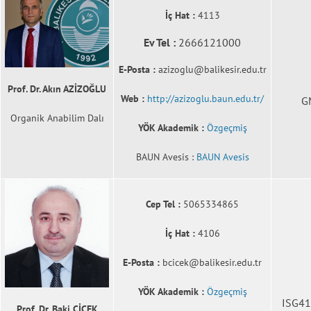
İç Hat :
4113
Ev Tel :
2666121000
E-Posta :
azizoglu@balikesir.edu.tr
Prof. Dr. Akın AZİZOĞLU
Web :
http://azizoglu.baun.edu.tr/
G
Organik Anabilim Dalı
YÖK Akademik :
Özgeçmiş
BAUN Avesis :
BAUN Avesis
Cep Tel :
5065334865
İç Hat :
4106
E-Posta :
bcicek@balikesir.edu.tr
YÖK Akademik :
Özgeçmiş
ISG410
Prof. Dr. Baki ÇİÇEK