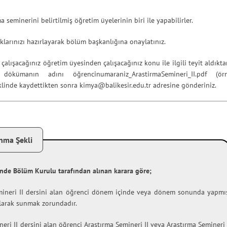
 seminerini belirtilmiş öğretim üyelerinin biri ile yapabilirler.
raklarınızı hazırlayarak bölüm başkanlığına onaylatınız.
çalışacağınız öğretim üyesinden çalışacağınız konu ile ilgili teyit aldıkt
kümanın adını öğrencinumaraniz_ArastirmaSemineri_II.pdf (örn
linde kaydettikten sonra
kimya@balikesir.edu.tr
adresine gönderiniz.
anma Şekli
hinde Bölüm Kurulu tarafından alınan karara göre;
mineri II dersini alan öğrenci dönem içinde veya dönem sonunda yapmı
larak sunmak zorundadır.
eri II dersini alan öğrenci Araştırma Semineri II veya Araştırma Semineri 