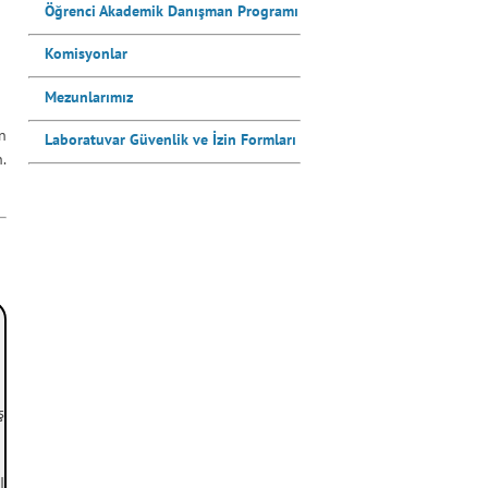
Öğrenci Akademik Danışman Programı
Komisyonlar
Mezunlarımız
an
Laboratuvar Güvenlik ve İzin Formları
.
ş
I