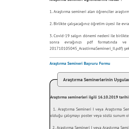
1. Araştırma semineri alan öğrenciler araştırma
2. Birlikte çalışacağınız öğretim üyesi ile ev
3. Covid-19 salgın dönemi nedeni ile birlikte 
sonra evrağınızı pdf formatında ve dö
201710105045_ArastirmaSemineri_II.pdf) şek
Araştırma Semineri Başvuru Formu
Araştırma Seminerlerinin Uygul
Araştırma seminerleri ilgili 16.10.2019 tari
1. Araştırma Semineri I veya Araştırma Se
olduğu çalışmayı poster veya sözlü sunum o
2. Araştırma Semineri I veya Araştırma Semin